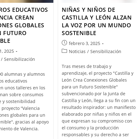
ROS EDUCATIVOS
NIÑAS Y NIÑOS DE
NCIA CREAN
CASTILLA Y LEÓN ALZAN
ONES GLOBALES
LA VOZ POR UN MUNDO
N FUTURO
SOSTENIBLE
BLE
febrero 3, 2025
1, 2025
Noticias
/
Sensibilización
/
Sensibilización
Tras meses de trabajo y
aprendizaje, el proyecto "Castilla y
00 alumnas y alumnos
León Crea Conexiones Globales
os educativos
para un Futuro Sostenible"
en unos talleres en los
subvencionado por la Junta de
ionan sobre consumos
Castilla y León, llega a su fin con un
 y sostenibilidad
resultado inspirador: un manifiesto
 proyecto “Valencia
elaborado por niñas y niños en el
ones globales para un
que expresan su compromiso con
enible", gracias al apoyo
el consumo y la producción
iento de Valencia.
responsables y su derecho a ser