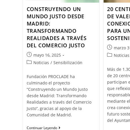
CONSTRUYENDO UN
20 CENT
MUNDO JUSTO DESDE
DE VALE
MADRID:
CONEXI
TRANSFORMANDO
PARA U
REALIDADES A TRAVÉS
SOSTENI
DEL COMERCIO JUSTO
marzo 3
mayo 16, 2025
Noticias
Noticias
/
Sensibilización
Más de 1.3
de 20 centr
Fundación PROCLADE ha
participan 
culminado el proyecto
que reflex
“Construyendo un Mundo Justo
responsable
desde Madrid: Transformando
mediante el
Realidades a través del Comercio
crea conexi
Justo”, gracias al apoyo de la
futuro sost
Comunidad de Madrid.
del Ayuntam
Continuar Leyendo