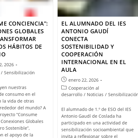
E CONCIENCIA”:
EL ALUMNADO DEL IES
ONES GLOBALES
ANTONIO GAUDÍ
RANSFORMAR
CONECTA
OS HÁBITOS DE
SOSTENIBILIDAD Y
MO
COOPERACIÓN
INTERNACIONAL EN EL
2, 2026
AULA
/
Sensibilización
enero 22, 2026
uyen nuestras
Cooperación al
 de consumo en el
desarrollo
/
Noticias
/
Sensibilizació
 la vida de otras
lrededor del mundo? A
El alumnado de 1.º de ESO del IES
proyecto “Consume
Antonio Gaudí de Coslada ha
 Conexiones Globales
participado en una actividad de
ro Sostenible”,
sensibilización socioambiental que
on el apoyo de la
invita a reflexionar sobre el