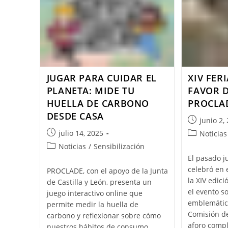
JUGAR PARA CUIDAR EL
XIV FER
PLANETA: MIDE TU
FAVOR 
HUELLA DE CARBONO
PROCLA
DESDE CASA
junio 2,
julio 14, 2025
Noticias
Noticias
/
Sensibilización
El pasado j
celebró en 
PROCLADE, con el apoyo de la Junta
la XIV edici
de Castilla y León, presenta un
el evento s
juego interactivo online que
emblemático
permite medir la huella de
Comisión de
carbono y reflexionar sobre cómo
aforo compl
nuestros hábitos de consumo