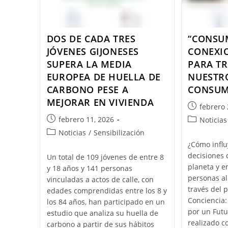
DOS DE CADA TRES
“CONSUM
JÓVENES GIJONESES
CONEXI
SUPERA LA MEDIA
PARA T
EUROPEA DE HUELLA DE
NUESTR
CARBONO PESE A
CONSU
MEJORAR EN VIVIENDA
febrero 
febrero 11, 2026
Noticias
Noticias
/
Sensibilización
¿Cómo infl
decisiones
Un total de 109 jóvenes de entre 8
planeta y en
y 18 años y 141 personas
personas a
vinculadas a actos de calle, con
través del 
edades comprendidas entre los 8 y
Conciencia:
los 84 años, han participado en un
por un Futu
estudio que analiza su huella de
realizado c
carbono a partir de sus hábitos