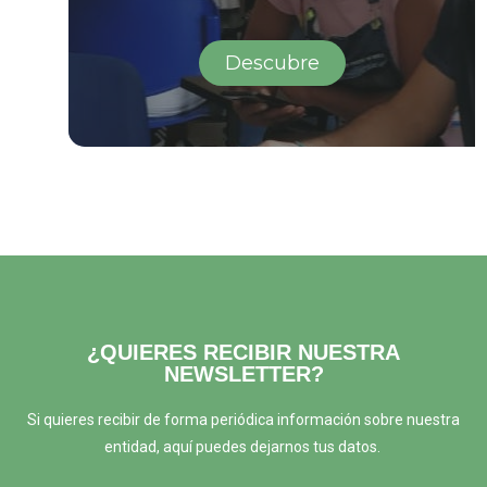
Descubre
¿QUIERES RECIBIR NUESTRA
NEWSLETTER?
Si quieres recibir de forma periódica información sobre nuestra
entidad, aquí puedes dejarnos tus datos.