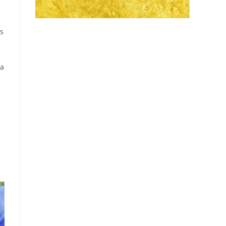
as
da
d