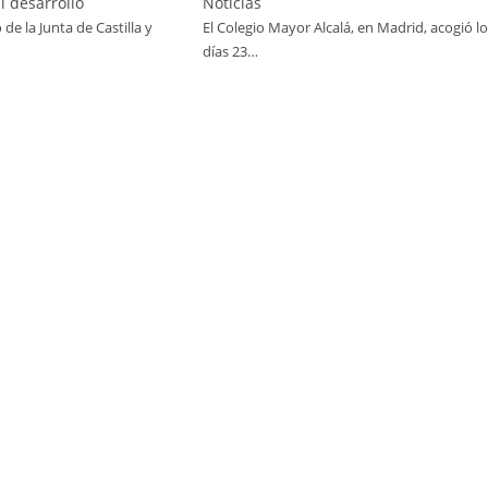
l desarrollo
Noticias
 de la Junta de Castilla y
El Colegio Mayor Alcalá, en Madrid, acogió l
días 23…