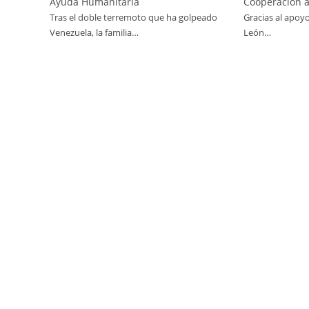
Ayuda Humanitaria
Cooperación a
Tras el doble terremoto que ha golpeado
Gracias al apoyo
Venezuela, la familia…
León…