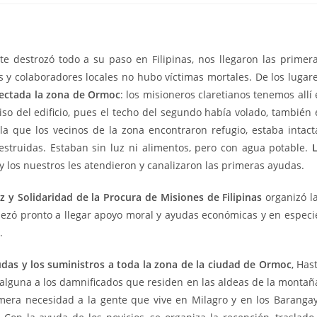
e destrozó todo a su paso en Filipinas, nos llegaron las primer
os y colaboradores locales no hubo víctimas mortales. De los lugar
fectada la zona de Ormoc
: los misioneros claretianos tenemos allí 
iso del edificio, pues el techo del segundo había volado, también 
la que los vecinos de la zona encontraron refugio, estaba intact
estruidas. Estaban sin luz ni alimentos, pero con agua potable.
L
 y los nuestros les atendieron y canalizaron las primeras ayudas.
Paz y Solidaridad de la Procura de Misiones de Filipinas
organizó l
zó pronto a llegar apoyo moral y ayudas económicas y en especi
.
udas y los suministros a toda la zona de la ciudad de Ormoc
, Has
alguna a los damnificados que residen en las aldeas de la montañ
mera necesidad a la gente que vive en Milagro y en los Baranga