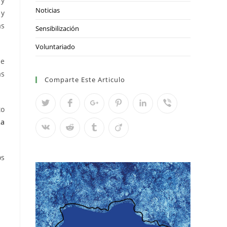
 y
Noticias
 y
as
Sensibilización
Voluntariado
de
as
Comparte Este Articulo
to
a
os