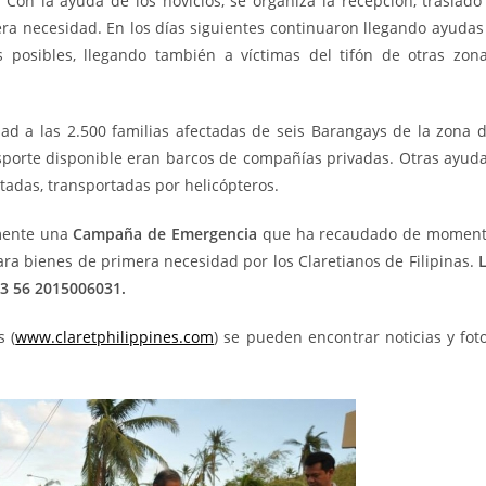
. Con la ayuda de los novicios, se organiza la recepción, traslado
ra necesidad. En los días siguientes continuaron llegando ayudas
s posibles, llegando también a víctimas del tifón de otras zon
ad a las 2.500 familias afectadas de seis Barangays de la zona 
nsporte disponible eran barcos de compañías privadas. Otras ayud
adas, transportadas por helicópteros.
mente una
Campaña de Emergencia
que ha recaudado de momen
ra bienes de primera necesidad por los Claretianos de Filipinas.
L
83 56 2015006031.
s (
www.claretphilippines.com
) se pueden encontrar noticias y fot