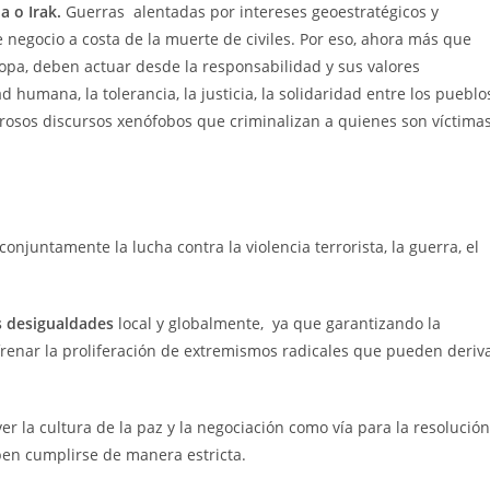
a o Irak.
Guerras alentadas por intereses geoestratégicos y
negocio a costa de la muerte de civiles. Por eso, ahora más que
opa, deben actuar desde la responsabilidad y sus valores
 humana, la tolerancia, la justicia, la solidaridad entre los pueblo
grosos discursos xenófobos que criminalizan a quienes son víctima
onjuntamente la lucha contra la violencia terrorista, la guerra, el
as desigualdades
local y globalmente, ya que garantizando la
frenar la proliferación de extremismos radicales que pueden deriv
er la cultura de la paz y la negociación como vía para la resolución
ben cumplirse de manera estricta.