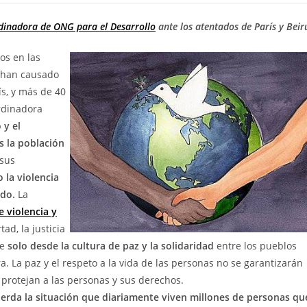
dinadora de ONG para el Desarrollo
ante los atentados de París y Beir
os en las
e han causado
s, y más de 40
ordinadora
 y el
s la población
 sus
o la violencia
ndo.
La
 violencia y
rtad, la justicia
ue
solo desde la cultura de paz y la solidaridad
entre los pueblos
a. La paz y el respeto a la vida de las personas no se garantizarán
e protejan a las personas y sus derechos.
cuerda la situación que diariamente viven millones de personas qu