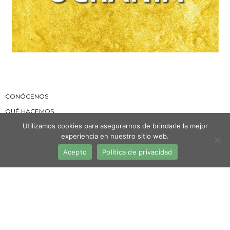
CONÓCENOS
QUÉ HACEMOS
Utilizamos cookies para asegurarnos de brindarle la mejor
DÓNDE ESTAMOS
experiencia en nuestro sitio web.
ORGANIZACIÓN
Acepto
Política de privacidad
NOTICIAS
AVISO LEGAL
POLITICA DE COOKIES
POLITICA DE PRIVACIDAD
TRANSPARENCIA