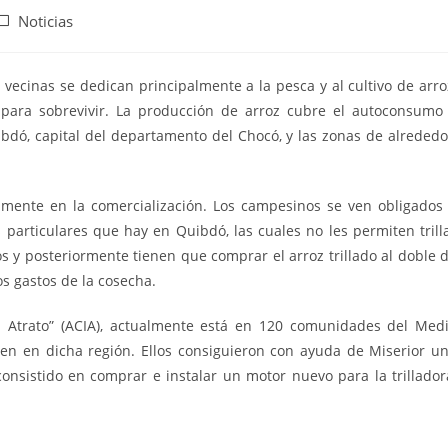
Noticias
ecinas se dedican principalmente a la pesca y al cultivo de arro
r para sobrevivir. La producción de arroz cubre el autoconsumo
dó, capital del departamento del Chocó, y las zonas de alrededo
almente en la comercialización. Los campesinos se ven obligados
ras particulares que hay en Quibdó, las cuales no les permiten trill
 y posteriormente tienen que comprar el arroz trillado al doble 
os gastos de la cosecha.
el Atrato” (ACIA), actualmente está en 120 comunidades del Med
en en dicha región. Ellos consiguieron con ayuda de Miserior u
onsistido en comprar e instalar un motor nuevo para la trillador