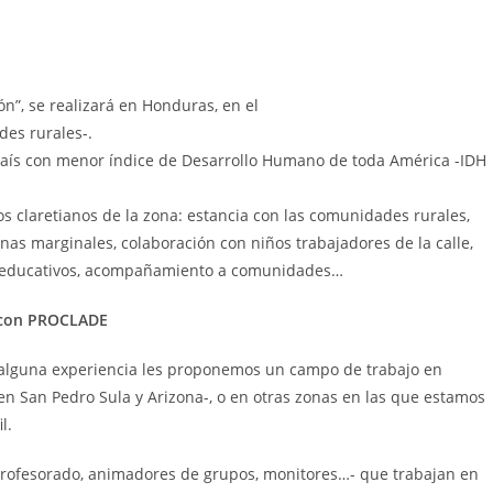
”, se realizará en Honduras, en el
des rurales-.
 país con menor índice de Desarrollo Humano de toda América -IDH
os claretianos de la zona: estancia con las comunidades rurales,
as marginales, colaboración con niños trabajadores de la calle,
ros educativos, acompañamiento a comunidades…
a con PROCLADE
 alguna experiencia les proponemos un campo de trabajo en
n San Pedro Sula y Arizona-, o en otras zonas en las que estamos
l.
profesorado, animadores de grupos, monitores…- que trabajan en