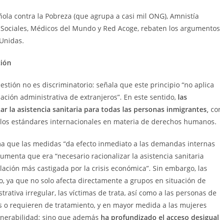
añola contra la Pobreza (que agrupa a casi mil ONG), Amnistía
y Sociales, Médicos del Mundo y Red Acoge, rebaten los argumentos
Unidas.
ción
stión no es discriminatorio: señala que este principio “no aplica
ación administrativa de extranjeros”. En este sentido,
las
r la asistencia sanitaria para todas las personas inmigrantes,
co
 los estándares internacionales en materia de derechos humanos.
rma que las medidas “da efecto inmediato a las demandas internas
umenta que era “necesario racionalizar la asistencia sanitaria
lación más castigada por la crisis económica”. Sin embargo, las
o, ya que no solo afecta directamente a grupos en situación de
rativa irregular, las víctimas de trata, así como a las personas de
 o requieren de tratamiento, y en mayor medida a las mujeres
lnerabilidad; sino que además
ha profundizado el acceso desigual