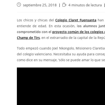
septiembre 25, 2018
4 minutos de lectura
Los chicos y chicas del
Colegio Claret Fuensanta
han 
entiende de edad. En esta ocasión, l
os alumnos junt
comprometido con el
proyecto común de los colegios c
Champ de Tirs
, en el extrarradio de la capital de la Re
Todo empezó cuando Joel Nkongolo, Misionero Claretiano
del colegio valenciano. Necesitaba su ayuda para conse
como dice en su mensaje, ‘sólo se puede amar lo que se