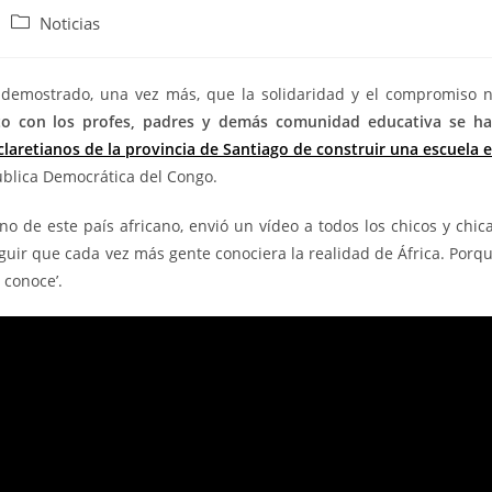
Noticias
demostrado, una vez más, que la solidaridad y el compromiso 
o con los profes, padres y demás comunidad educativa se h
laretianos de la provincia de Santiago de construir una escuela 
pública Democrática del Congo.
 de este país africano, envió un vídeo a todos los chicos y chic
guir que cada vez más gente conociera la realidad de África. Porq
 conoce’.