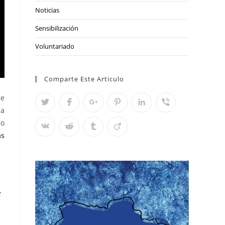
Noticias
Sensibilización
Voluntariado
Comparte Este Articulo
de
la
lo
as
e