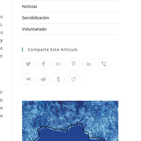
Noticias
as
Sensibilización
o.
Voluntariado
ño
 y
ce
Comparte Este Articulo
on
ir
ás
ue
ue