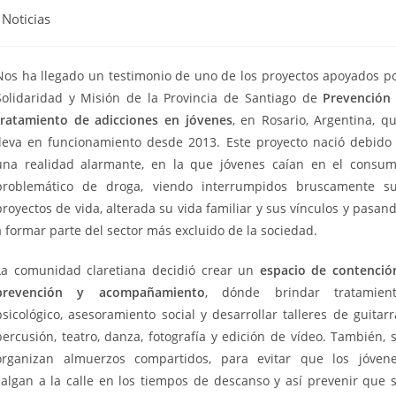
Noticias
Nos ha llegado un testimonio de uno de los proyectos apoyados p
Solidaridad y Misión de la Provincia de Santiago de
Prevención
tratamiento de adicciones en jóvenes
, en Rosario, Argentina, q
lleva en funcionamiento desde 2013. Este proyecto nació debido
una realidad alarmante, en la que jóvenes caían en el consu
problemático de droga, viendo interrumpidos bruscamente s
proyectos de vida, alterada su vida familiar y sus vínculos y pasan
a formar parte del sector más excluido de la sociedad.
La comunidad claretiana decidió crear un
espacio de contenció
prevención y acompañamiento
, dónde brindar tratamien
psicológico, asesoramiento social y desarrollar talleres de guitarr
percusión, teatro, danza, fotografía y edición de vídeo. También, 
organizan almuerzos compartidos, para evitar que los jóven
salgan a la calle en los tiempos de descanso y así prevenir que 