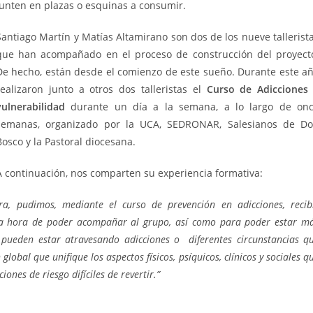
junten en plazas o esquinas a consumir.
Santiago Martín y Matías Altamirano son dos de los nueve tallerist
que han acompañado en el proceso de construcción del proyect
De hecho, están desde el comienzo de este sueño. Durante este a
realizaron junto a otros dos talleristas el
Curso de Adicciones
vulnerabilidad
durante un día a la semana, a lo largo de on
semanas, organizado por la UCA, SEDRONAR, Salesianos de D
Bosco y la Pastoral diocesana.
A continuación, nos comparten su experiencia formativa:
a, pudimos, mediante el curso de prevención en adicciones, recib
la hora de poder acompañar al grupo, así como para poder estar m
e pueden estar atravesando adicciones o diferentes circunstancias q
lobal que unifique los aspectos físicos, psíquicos, clínicos y sociales q
ones de riesgo difíciles de revertir.”