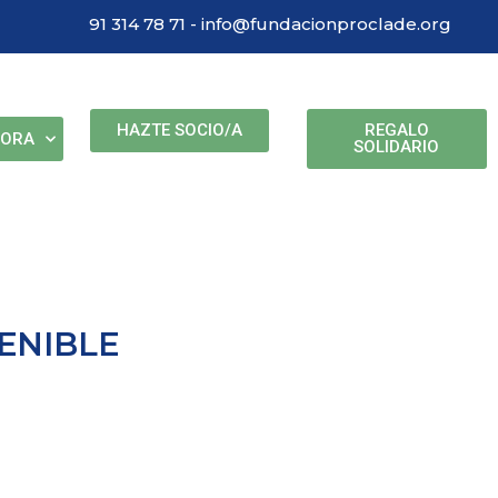
91 314 78 71 - info@fundacionproclade.org
HAZTE SOCIO/A
REGALO
BORA
SOLIDARIO
ENIBLE